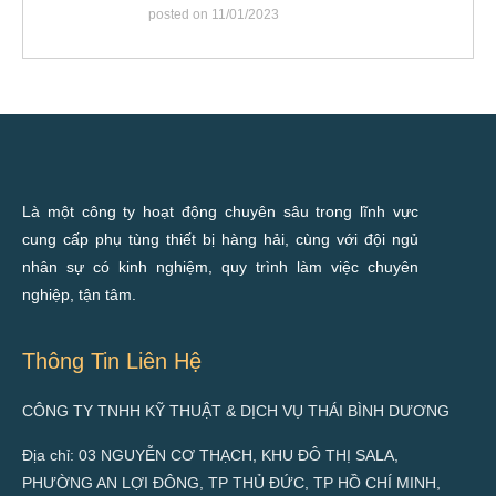
posted on 11/01/2023
Là một công ty hoạt động chuyên sâu trong lĩnh vực
cung cấp phụ tùng thiết bị hàng hải, cùng với đội ngủ
nhân sự có kinh nghiệm, quy trình làm việc chuyên
nghiệp, tận tâm.
Thông Tin Liên Hệ
CÔNG TY TNHH KỸ THUẬT & DỊCH VỤ THÁI BÌNH DƯƠNG
Địa chỉ: 03 NGUYỄN CƠ THẠCH, KHU ĐÔ THỊ SALA,
PHƯỜNG AN LỢI ĐÔNG, TP THỦ ĐỨC, TP HỒ CHÍ MINH,